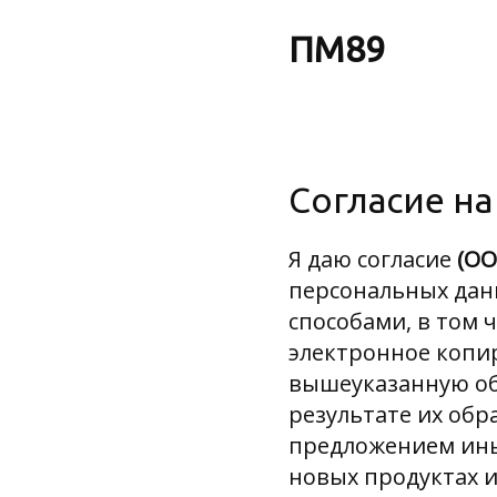
ПМ89
Согласие н
Я даю согласие
(ОО
персональных дан
способами, в том 
электронное копир
вышеуказанную об
результате их обр
предложением ины
новых продуктах и