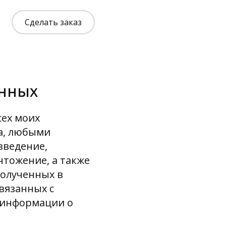
Сделать заказ
анных
сех моих
а, любыми
зведение,
чтожение, а также
полученных в
связанных с
 информации о