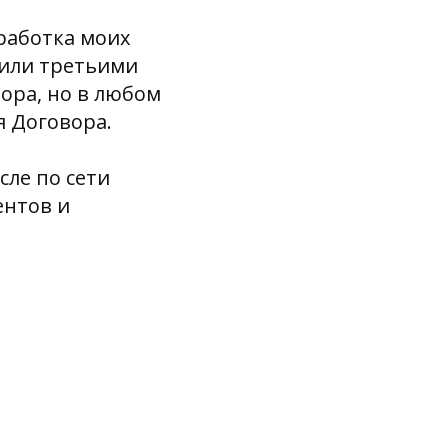
бработка моих
или третьими
ора, но в любом
я Договора.
сле по сети
ентов и